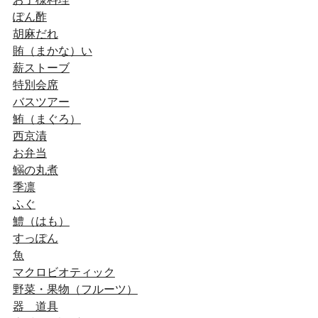
ぽん酢
胡麻だれ
賄（まかな）い
薪ストーブ
特別会席
バスツアー
鮪（まぐろ）
西京漬
お弁当
鰯の丸煮
季凛
ふぐ
鱧（はも）
すっぽん
魚
マクロビオティック
野菜・果物（フルーツ）
器 道具