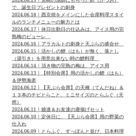
2024.06.19 | 宮崎の漁師にもらった鰹（かつお）
で、誕生日プレゼントの刺身
2024.06.18 | 西京焼をメインにした会席料理スタイ
ルのランチメニューの魅力とは
2024.06.17 | 休日出勤日の仕込みは、アイス用の完
熟梅のピューレ
2024.06.16 | アラカルトの刺身と天ぷらの盛合せ
2024.06.15 | 活かしの鱧（はも）が無く、落とし
（湯引き）を用意出来ない時の鱧料理
2024.06.14 | 頂き物の完熟の梅は、アイス用
2024.06.13 | 【特別会席】用の活かしの鱧（はも）
＆伊勢海老
2024.06.12 | 【天ぷら会席】の天種（てんだね）＆
１３本のチビとらこと、ミニサイズのとらふぐ（天
然）
2024.06.11 | 娘達＆お友達の唐揚げセット
2024.06.10 | 定休日に、【天ぷら会席】用の野菜の
仕入れ
2024.06.09 | とらふぐ、すっぽんと並び、日本料理