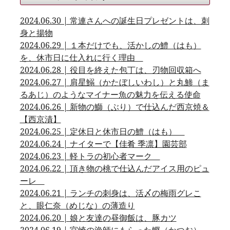
2024.06.30 | 常連さんへの誕生日プレゼントは、刺
身と揚物
2024.06.29 | １本だけでも、活かしの鱧（はも）
を、休市日に仕入れに行く理由
2024.06.28 | 役目を終えた包丁は、刃物回収箱へ
2024.06.27 | 肩星鰯（かたぼしいわし）と丸鯵（ま
るあじ）のようなマイナー魚の魅力を伝える使命
2024.06.26 | 新物の鰤（ぶり）で仕込んだ西京焼＆
【西京漬】
2024.06.25 | 定休日と休市日の鱧（はも）
2024.06.24 | ナイターで【佳肴 季凛】園芸部
2024.06.23 | 軽トラの初心者マーク
2024.06.22 | 頂き物の桃で仕込んだアイス用のピュ
ーレ
2024.06.21 | ランチの刺身は、活〆の梅雨グレこ
と、眼仁奈（めじな）の薄造り
2024.06.20 | 娘と友達の昼御飯は、豚カツ