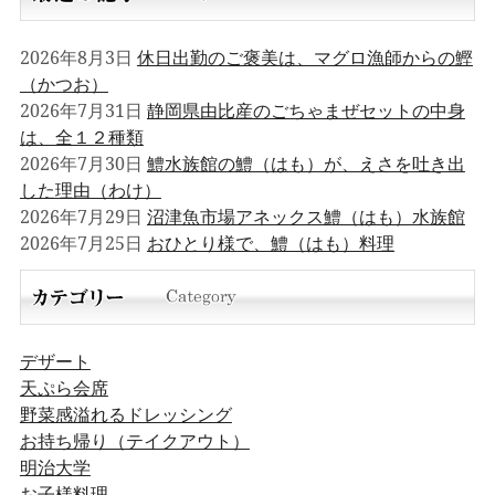
2026年8月3日
休日出勤のご褒美は、マグロ漁師からの鰹
（かつお）
2026年7月31日
静岡県由比産のごちゃまぜセットの中身
は、全１２種類
2026年7月30日
鱧水族館の鱧（はも）が、えさを吐き出
した理由（わけ）
2026年7月29日
沼津魚市場アネックス鱧（はも）水族館
2026年7月25日
おひとり様で、鱧（はも）料理
デザート
天ぷら会席
野菜感溢れるドレッシング
お持ち帰り（テイクアウト）
明治大学
お子様料理