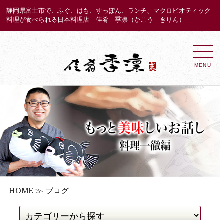
静岡県富士市で、ふぐ、はも、すっぽん、ランチ、マクロビオティック
料理が食べられる日本料理店 佳肴 季凛（かこう きりん）
MENU
HOME
≫
ブログ