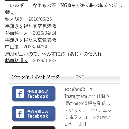
アレルギー、なまもの等、NG食材がある時の献立の差し
替え
鈴木明美
2026/06/23
事無きを得た真空包装機
熱血料理人
2026/04/24
事無きを得た真空包装機
中山肇
2026/04/24
満月が近いので、休み前に鯵（あじ）の仕入れ
熱血料理人
2026/03/27
Facebook、X、
Instagramにて佳肴季
凛の旬の情報を発信し
ています。 ぜひチェッ
ク＆フォローをお願い
いたします。