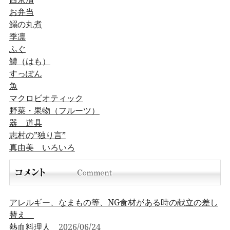
お弁当
鰯の丸煮
季凛
ふぐ
鱧（はも）
すっぽん
魚
マクロビオティック
野菜・果物（フルーツ）
器 道具
志村の”独り言”
真由美 いろいろ
アレルギー、なまもの等、NG食材がある時の献立の差し
替え
熱血料理人
2026/06/24