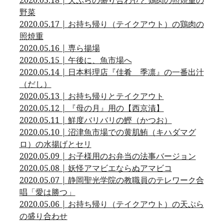
2020.05.18 | 天ぷらの盛り合わせと鶏肉の照焼重の
野菜
2020.05.17 | お持ち帰り（テイクアウト）の鶏肉の
照焼重
2020.05.16 | 専ら揚場
2020.05.15 | 午後に、魚市場へ
2020.05.14 | 日本料理店『佳肴 季凛』の一番出汁
（だし）
2020.05.13 | お持ち帰りとテイクアウト
2020.05.12 | 『母の月』用の【西京漬】
2020.05.11 | 鮮度バリバリの鰹（かつお）
2020.05.10 | 沼津魚市場での黄肌鮪（キハダマグ
ロ）の水揚げとセリ
2020.05.09 | お子様用のお弁当の法事バージョン
2020.05.08 | 妖怪アマビエならぬアマビコ
2020.05.07 | 静岡聖光学院の教職員のテレワーク合
唱「愛は勝つ」
2020.05.06 | お持ち帰り（テイクアウト）の天ぷら
の盛り合わせ