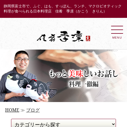
静岡県富士市で、ふぐ、はも、すっぽん、ランチ、マクロビオティック
料理が食べられる日本料理店 佳肴 季凛（かこう きりん）
MENU
HOME
≫
ブログ