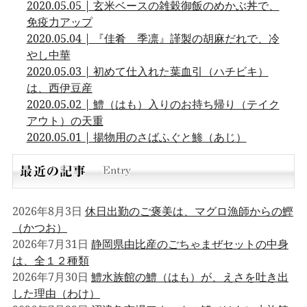
2020.05.05 | 玄米ベースの雑穀御飯のめかぶ丼で、
免疫力アップ
2020.05.04 | 『佳肴 季凛』謹製の胡麻だれで、冷
やし中華
2020.05.03 | 初めて仕入れた葉血引（ハチビキ）
は、西伊豆産
2020.05.02 | 鱧（はも）入りのお持ち帰り（テイク
アウト）の天重
2020.05.01 | 揚物用のさばふぐと鯵（あじ）
2026年8月3日
休日出勤のご褒美は、マグロ漁師からの鰹
（かつお）
2026年7月31日
静岡県由比産のごちゃまぜセットの中身
は、全１２種類
2026年7月30日
鱧水族館の鱧（はも）が、えさを吐き出
した理由（わけ）