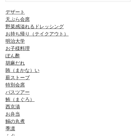
デザート
天ぷら会席
野菜感溢れるドレッシング
お持ち帰り（テイクアウト）
明治大学
お子様料理
ぽん酢
胡麻だれ
賄（まかな）い
薪ストーブ
特別会席
バスツアー
鮪（まぐろ）
西京漬
お弁当
鰯の丸煮
季凛
ふぐ