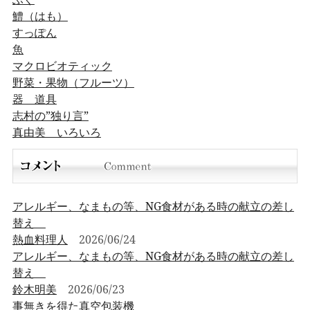
鱧（はも）
すっぽん
魚
マクロビオティック
野菜・果物（フルーツ）
器 道具
志村の”独り言”
真由美 いろいろ
アレルギー、なまもの等、NG食材がある時の献立の差し
替え
熱血料理人
2026/06/24
アレルギー、なまもの等、NG食材がある時の献立の差し
替え
鈴木明美
2026/06/23
事無きを得た真空包装機