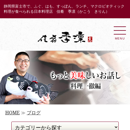
静岡県富士市で、ふぐ、はも、すっぽん、ランチ、マクロビオティック
料理が食べられる日本料理店 佳肴 季凛（かこう きりん）
MENU
HOME
≫
ブログ