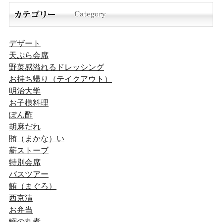
デザート
天ぷら会席
野菜感溢れるドレッシング
お持ち帰り（テイクアウト）
明治大学
お子様料理
ぽん酢
胡麻だれ
賄（まかな）い
薪ストーブ
特別会席
バスツアー
鮪（まぐろ）
西京漬
お弁当
鰯の丸煮