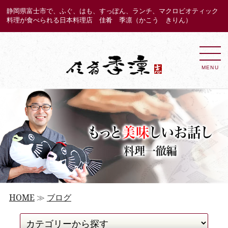
静岡県富士市で、ふぐ、はも、すっぽん、ランチ、マクロビオティック
料理が食べられる日本料理店 佳肴 季凛（かこう きりん）
MENU
HOME
≫
ブログ