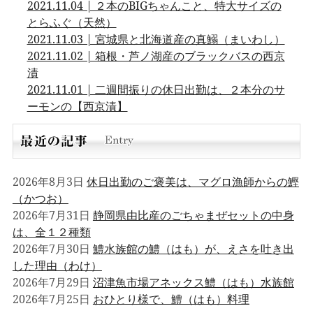
2021.11.04 | ２本のBIGちゃんこと、特大サイズの
とらふぐ（天然）
2021.11.03 | 宮城県と北海道産の真鰯（まいわし）
2021.11.02 | 箱根・芦ノ湖産のブラックバスの西京
漬
2021.11.01 | 二週間振りの休日出勤は、２本分のサ
ーモンの【西京漬】
2026年8月3日
休日出勤のご褒美は、マグロ漁師からの鰹
（かつお）
2026年7月31日
静岡県由比産のごちゃまぜセットの中身
は、全１２種類
2026年7月30日
鱧水族館の鱧（はも）が、えさを吐き出
した理由（わけ）
2026年7月29日
沼津魚市場アネックス鱧（はも）水族館
2026年7月25日
おひとり様で、鱧（はも）料理