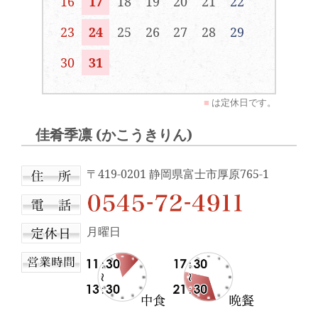
16
17
18
19
20
21
22
23
24
25
26
27
28
29
30
31
■
は定休日です。
佳肴季凛 (かこうきりん)
〒419-0201 静岡県富士市厚原765-1
月曜日