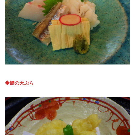
◆鱧の天ぷら