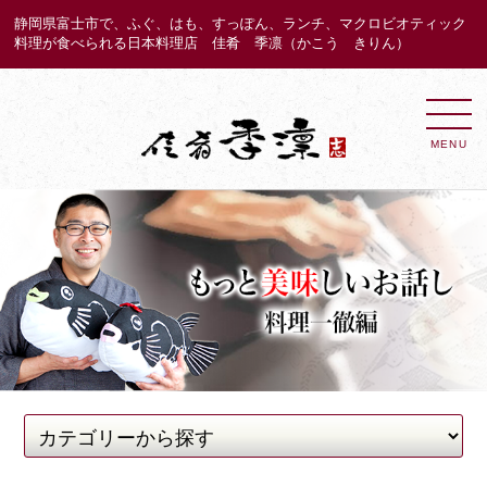
静岡県富士市で、ふぐ、はも、すっぽん、ランチ、マクロビオティック
料理が食べられる日本料理店 佳肴 季凛（かこう きりん）
MENU