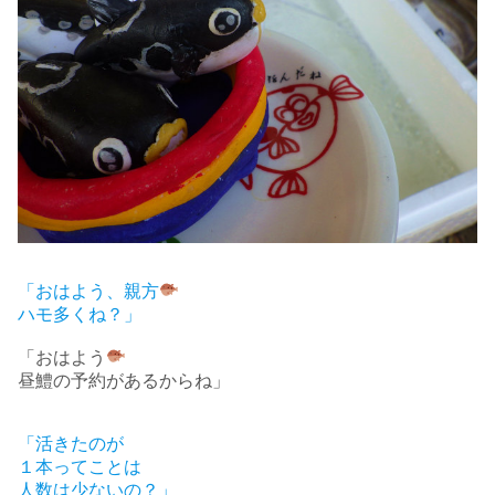
「おはよう、親方
ハモ多くね？」
「おはよう
昼鱧の予約があるからね」
「活きたのが
１本ってことは
人数は少ないの？」