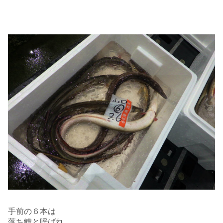
手前の６本は
落ち鱧と呼ばれ