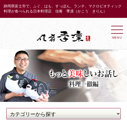
静岡県富士市で、ふぐ、はも、すっぽん、ランチ、マクロビオティック
料理が食べられる日本料理店 佳肴 季凛（かこう きりん）
MENU