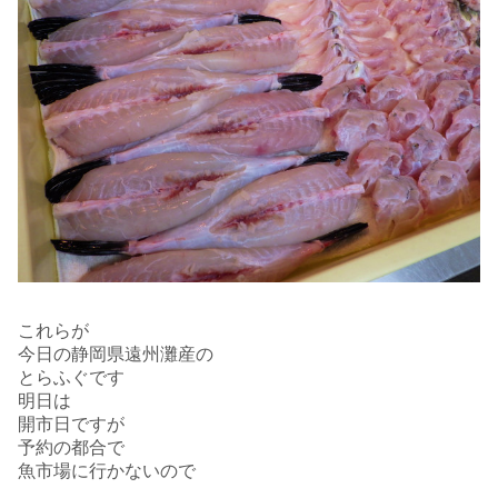
これらが
今日の静岡県遠州灘産の
とらふぐです
明日は
開市日ですが
予約の都合で
魚市場に行かないので