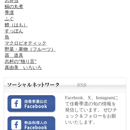
お弁当
鰯の丸煮
季凛
ふぐ
鱧（はも）
すっぽん
魚
マクロビオティック
野菜・果物（フルーツ）
器 道具
志村の”独り言”
真由美 いろいろ
Facebook、X、Instagramに
て佳肴季凛の旬の情報を
発信しています。 ぜひチ
ェック＆フォローをお願
いいたします。